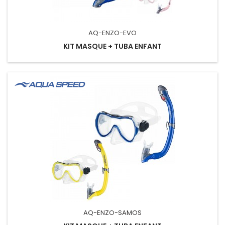
AQ-ENZO-EVO
KIT MASQUE + TUBA ENFANT
AQ-ENZO-SAMOS