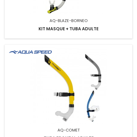
AQ-BLAZE-BORNEO
KIT MASQUE + TUBA ADULTE
AQ-COMET