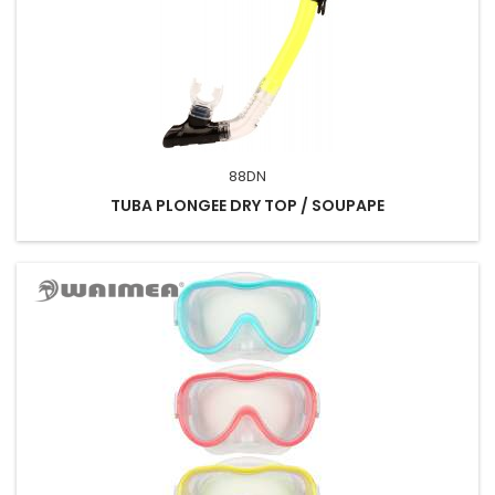
88DN
TUBA PLONGEE DRY TOP / SOUPAPE