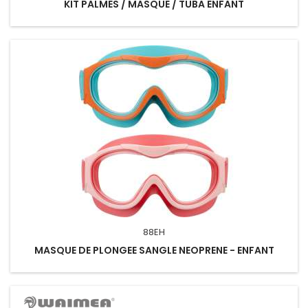
KIT PALMES / MASQUE / TUBA ENFANT
88EH
MASQUE DE PLONGEE SANGLE NEOPRENE - ENFANT