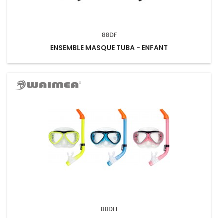
88DF
ENSEMBLE MASQUE TUBA - ENFANT
88DH