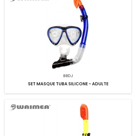
88DJ
SET MASQUE TUBA SILICONE - ADULTE