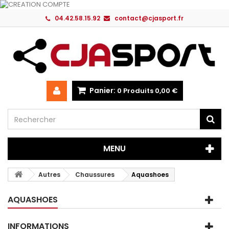
04.42.58.15.92
contact@cjasport.fr
Panier:
0
Produits
0,00 €
MENU
Autres
Chaussures
Aquashoes
AQUASHOES
INFORMATIONS