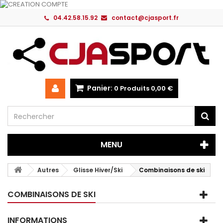
04.42.58.15.92
contact@cjasport.fr
Panier:
0
Produits
0,00 €
MENU
Autres
Glisse Hiver/Ski
Combinaisons de ski
COMBINAISONS DE SKI
INFORMATIONS