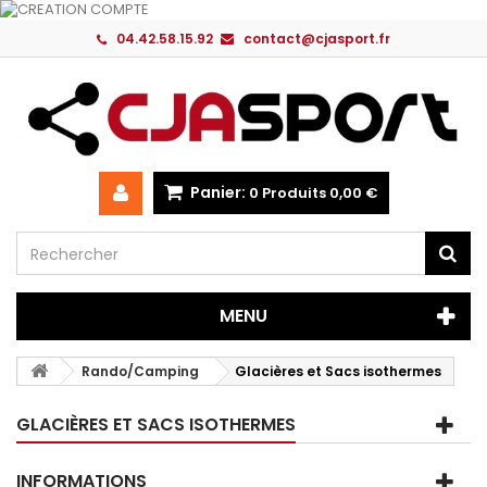
04.42.58.15.92
contact@cjasport.fr
Panier:
0
Produits
0,00 €
MENU
Rando/Camping
Glacières et Sacs isothermes
GLACIÈRES ET SACS ISOTHERMES
INFORMATIONS