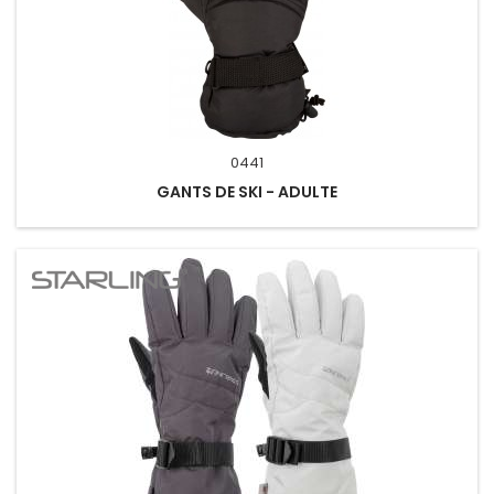
0441
GANTS DE SKI - ADULTE