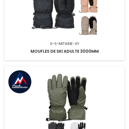
0-S-MITAINE-XY
MOUFLES DE SKI ADULTE 3000MM