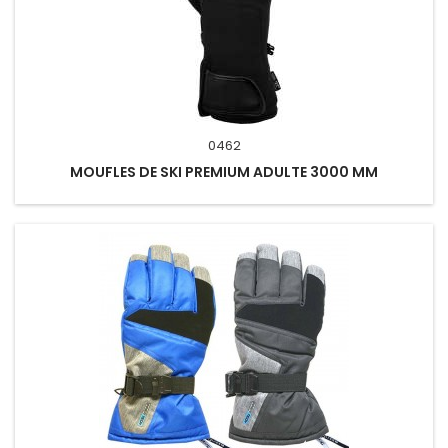
0462
MOUFLES DE SKI PREMIUM ADULTE 3000 MM