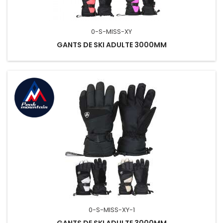
0-S-MISS-XY
GANTS DE SKI ADULTE 3000MM
0-S-MISS-XY-1
GANTS DE SKI ADULTE 3000MM