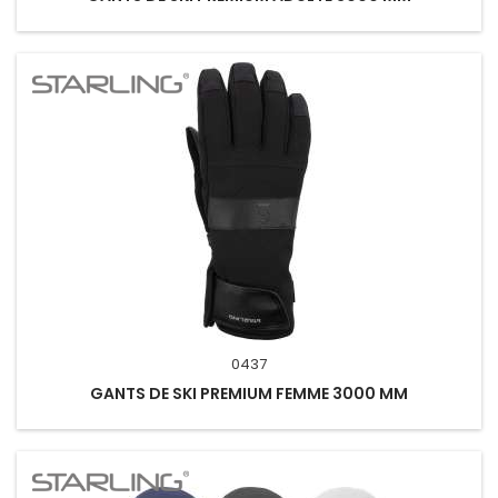
0437
GANTS DE SKI PREMIUM FEMME 3000 MM