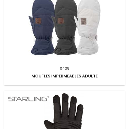
0439
MOUFLES IMPERMEABLES ADULTE