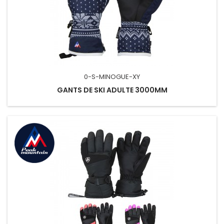
0-S-MINOGUE-XY
GANTS DE SKI ADULTE 3000MM