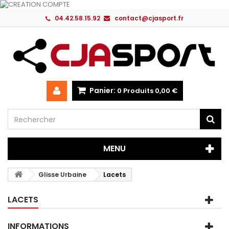
04.42.58.15.92
contact@cjasport.fr
Panier:
0
Produits
0,00 €
MENU
Glisse Urbaine
Lacets
LACETS
INFORMATIONS