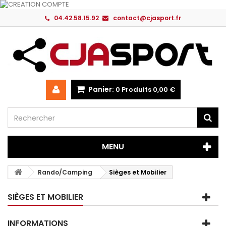
04.42.58.15.92
contact@cjasport.fr
Panier:
0
Produits
0,00 €
MENU
Rando/Camping
Sièges et Mobilier
SIÈGES ET MOBILIER
INFORMATIONS