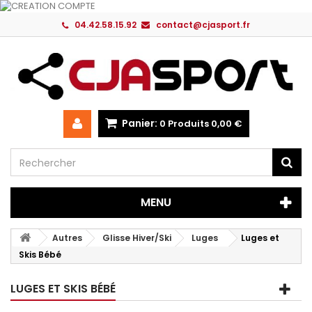
04.42.58.15.92
contact@cjasport.fr
Panier:
0
Produits
0,00 €
MENU
Autres
Glisse Hiver/Ski
Luges
Luges et
Skis Bébé
LUGES ET SKIS BÉBÉ