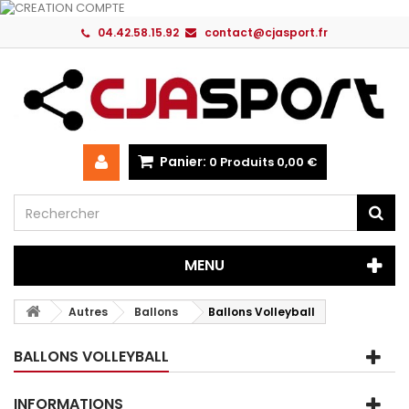
04.42.58.15.92
contact@cjasport.fr
Panier:
0
Produits
0,00 €
MENU
Autres
Ballons
Ballons Volleyball
BALLONS VOLLEYBALL
INFORMATIONS