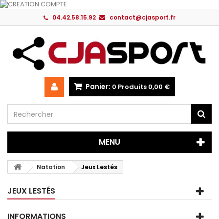
04.42.58.15.92
contact@cjasport.fr
Panier:
0
Produits
0,00 €
MENU
Natation
Jeux Lestés
JEUX LESTÉS
INFORMATIONS