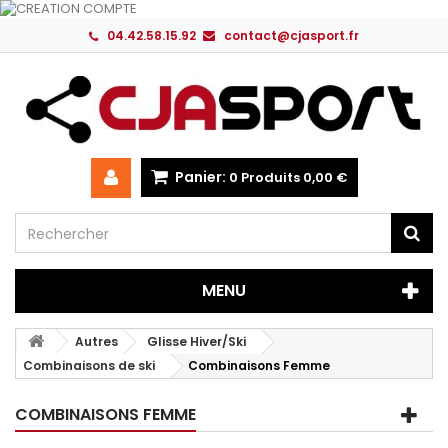
04.42.58.15.92
contact@cjasport.fr
Panier:
0
Produits
0,00 €
MENU
Autres
Glisse Hiver/Ski
Combinaisons de ski
Combinaisons Femme
COMBINAISONS FEMME