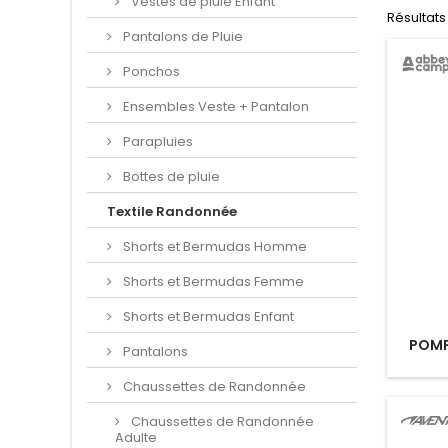
Vestes de pluie Enfant
Résultats 1
Pantalons de Pluie
Ponchos
Ensembles Veste + Pantalon
Parapluies
Bottes de pluie
Textile Randonnée
Shorts et Bermudas Homme
Shorts et Bermudas Femme
Shorts et Bermudas Enfant
POMP
Pantalons
Chaussettes de Randonnée
Chaussettes de Randonnée
Adulte