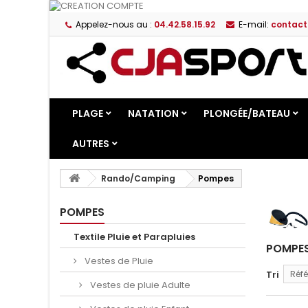
Appelez-nous au :
04.42.58.15.92
E-mail:
contact
PLAGE
NATATION
PLONGÉE/BATEAU
AUTRES
Rando/Camping
Pompes
POMPES
Textile Pluie et Parapluies
POMPE
Vestes de Pluie
Tri
Réfé
Vestes de pluie Adulte