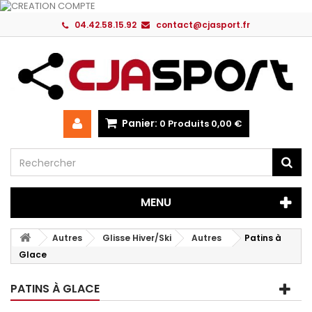
04.42.58.15.92
contact@cjasport.fr
Panier:
0
Produits
0,00 €
MENU
Autres
Glisse Hiver/Ski
Autres
Patins à
Glace
PATINS À GLACE