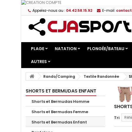
Appelez-nous au :
04.42.58.15.92
E-mail:
contact
PLAGE
NATATION
PLONGÉE/BATEAU
AUTRES
Rando/Camping
Textile Randonnée
S
SHORTS ET BERMUDAS ENFANT
Shorts et Bermudas Homme
SHORTS
Shorts et Bermudas Femme
Tri
Réfé
Shorts et Bermudas Enfant