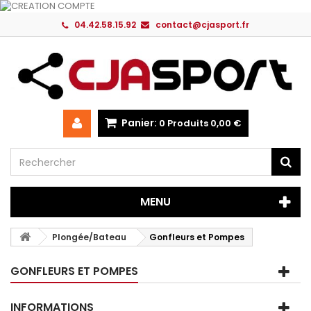
04.42.58.15.92
contact@cjasport.fr
Panier:
0
Produits
0,00 €
MENU
Plongée/Bateau
Gonfleurs et Pompes
GONFLEURS ET POMPES
INFORMATIONS