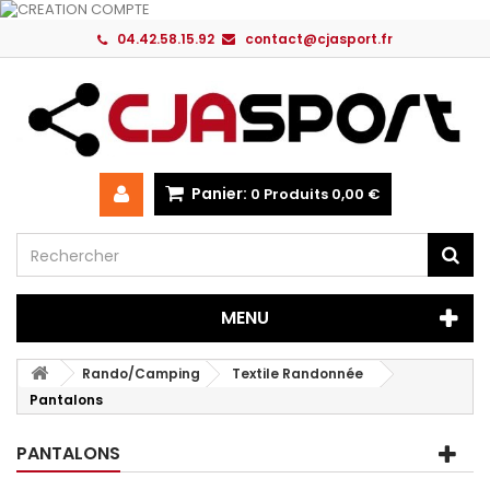
04.42.58.15.92
contact@cjasport.fr
Panier:
0
Produits
0,00 €
MENU
Rando/Camping
Textile Randonnée
Pantalons
PANTALONS