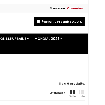
Bienvenue,
Connexion
Panier:
0
Produits
0,00 €
GLISSE URBAINE
MONDIAL 2026
Il y a 6 produits.
Afficher :
Grille
Liste