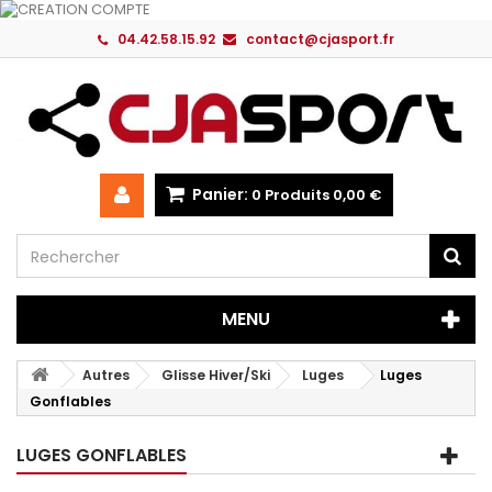
04.42.58.15.92
contact@cjasport.fr
Panier:
0
Produits
0,00 €
MENU
Autres
Glisse Hiver/Ski
Luges
Luges
Gonflables
LUGES GONFLABLES