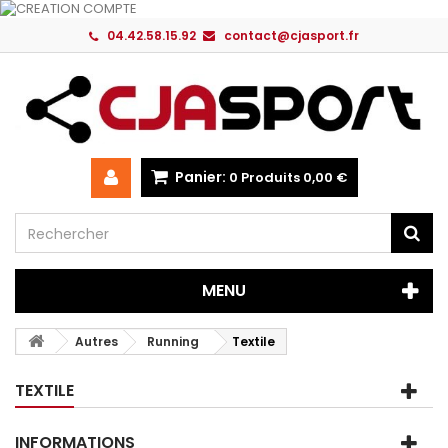
04.42.58.15.92
contact@cjasport.fr
Panier:
0
Produits
0,00 €
MENU
Autres
Running
Textile
TEXTILE
INFORMATIONS