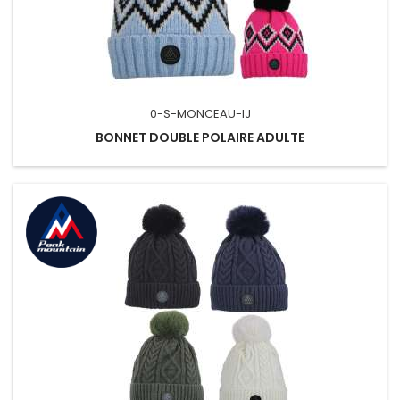
0-S-MONCEAU-IJ
BONNET DOUBLE POLAIRE ADULTE