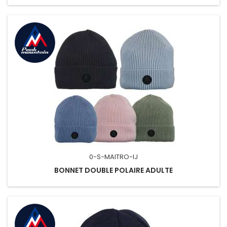
0-S-MAITRO-IJ
BONNET DOUBLE POLAIRE ADULTE