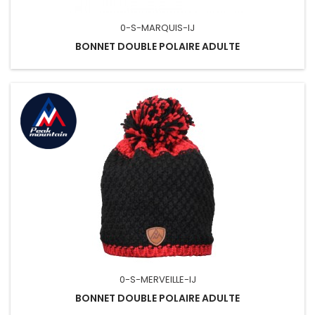
0-S-MARQUIS-IJ
BONNET DOUBLE POLAIRE ADULTE
0-S-MERVEILLE-IJ
BONNET DOUBLE POLAIRE ADULTE