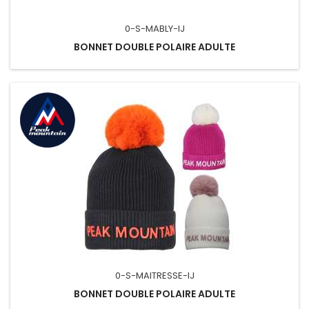
0-S-MABLY-IJ
BONNET DOUBLE POLAIRE ADULTE
0-S-MAITRESSE-IJ
BONNET DOUBLE POLAIRE ADULTE