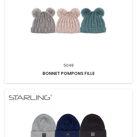
5048
BONNET POMPONS FILLE