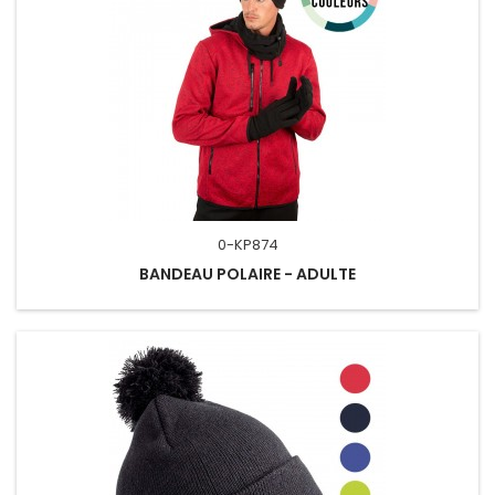
0-KP874
BANDEAU POLAIRE - ADULTE