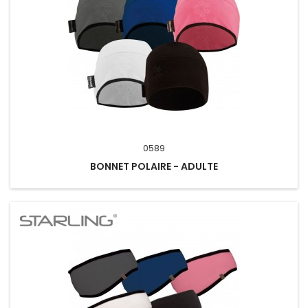
0589
BONNET POLAIRE - ADULTE