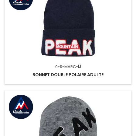
0-S-MARC-IJ
BONNET DOUBLE POLAIRE ADULTE