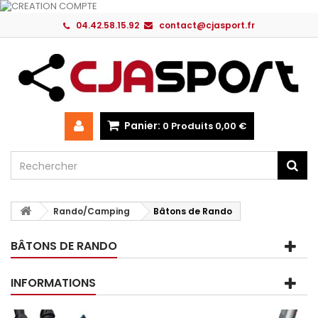
04.42.58.15.92
contact@cjasport.fr
Panier:
0
Produits
0,00 €
Rando/Camping
Bâtons de Rando
BÂTONS DE RANDO
INFORMATIONS