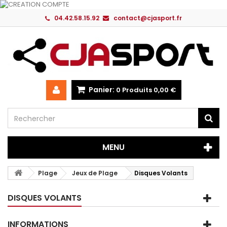
04.42.58.15.92
contact@cjasport.fr
Panier:
0
Produits
0,00 €
MENU
Plage
Jeux de Plage
Disques Volants
DISQUES VOLANTS
INFORMATIONS