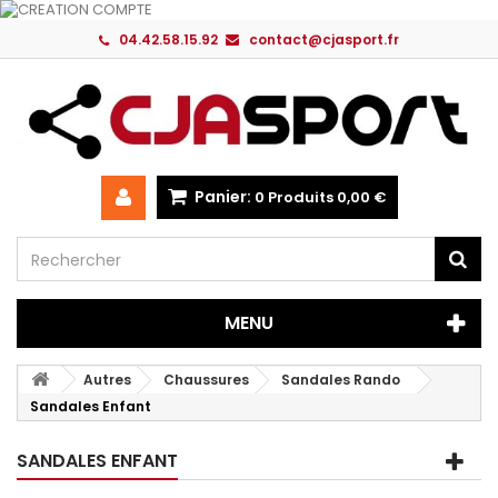
04.42.58.15.92
contact@cjasport.fr
Panier:
0
Produits
0,00 €
MENU
Autres
Chaussures
Sandales Rando
Sandales Enfant
SANDALES ENFANT