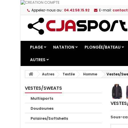
Appelez-nous au :
04.42.58.15.92
E-mail:
contact
PLAGE
NATATION
PLONGÉE/BATEAU
AUTRES
Autres
Textile
Homme
Vestes/Sw
VESTES/SWEATS
Multisports
VESTE
Doudounes
Sous-ca
Polaires/Softshells