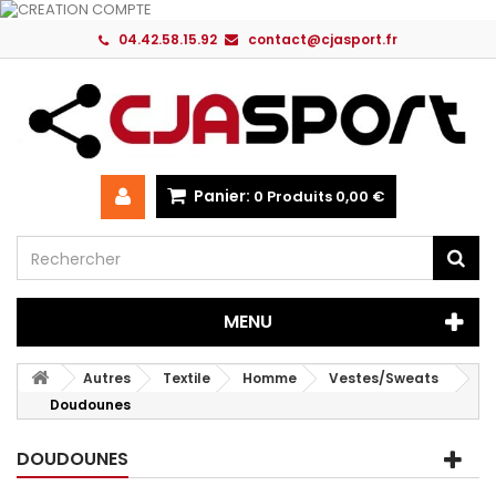
04.42.58.15.92
contact@cjasport.fr
Panier:
0
Produits
0,00 €
MENU
Autres
Textile
Homme
Vestes/Sweats
Doudounes
DOUDOUNES