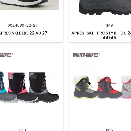
0024080-22-27
1149
APRES SKI BEBE 22 AU 27
APRES-SKI - FROSTY II - DU 
44/45
1163
1165