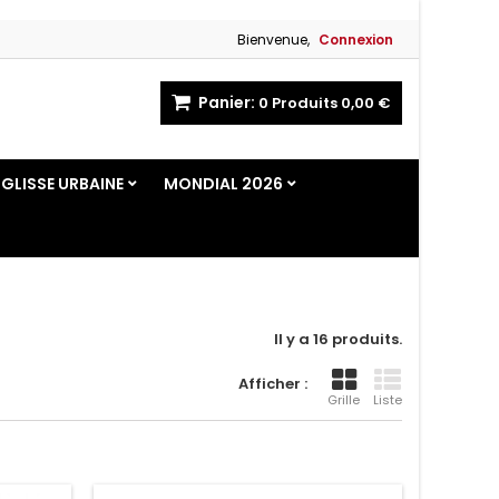
Bienvenue,
Connexion
Panier:
0
Produits
0,00 €
GLISSE URBAINE
MONDIAL 2026
Il y a 16 produits.
Afficher :
Grille
Liste