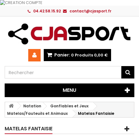
04.42.58.15.92
contact@cjasport.fr
Panier:
0
Produits
0,00 €
MENU
Natation
Gonflables et Jeux
Matelas/Fauteuils et Animaux
Matelas Fantaisie
MATELAS FANTAISIE