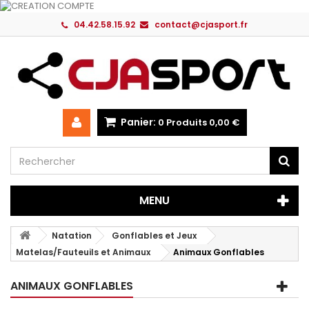
04.42.58.15.92
contact@cjasport.fr
Panier:
0
Produits
0,00 €
MENU
Natation
Gonflables et Jeux
Matelas/Fauteuils et Animaux
Animaux Gonflables
ANIMAUX GONFLABLES