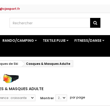
@cjasport.fr
RANDO/CAMPING
TEXTILE PLUIE
FITNESS/DANSE
ques de Ski
Casques & Masques Adulte
S & MASQUES ADULTE
par page
rence : croissante
Montrer
24