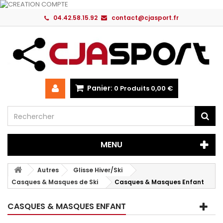
04.42.58.15.92
contact@cjasport.fr
Panier:
0
Produits
0,00 €
MENU
Autres
Glisse Hiver/Ski
Casques & Masques de Ski
Casques & Masques Enfant
CASQUES & MASQUES ENFANT