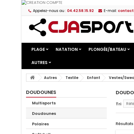
Appelez-nous au :
04.42.58.15.92
E-mail:
contact
PLAGE
NATATION
PLONGÉE/BATEAU
AUTRES
Autres
Textile
Enfant
Vestes/Swea
DOUDOUNES
DOUDO
Multisports
Tri
Réfé
Doudounes
Résultats 1
Polaires