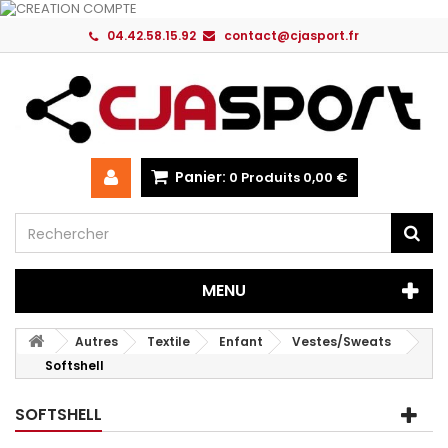
04.42.58.15.92
contact@cjasport.fr
Panier:
0
Produits
0,00 €
MENU
Autres
Textile
Enfant
Vestes/Sweats
Softshell
SOFTSHELL