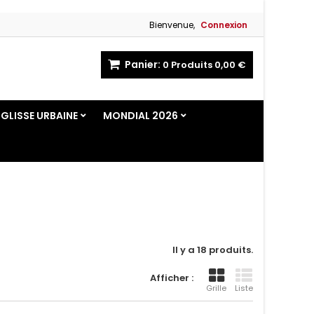
Bienvenue,
Connexion
Panier:
0
Produits
0,00 €
GLISSE URBAINE
MONDIAL 2026
Il y a 18 produits.
Afficher :
Grille
Liste