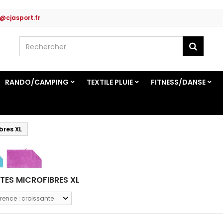
@cjasport.fr
RANDO/CAMPING
TEXTILE PLUIE
FITNESS/DANSE
bres XL
TTES MICROFIBRES XL
rence : croissante