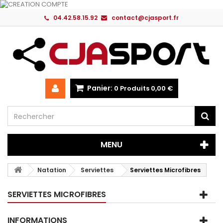
04.42.58.15.92
contact@cjasport.fr
Panier:
0
Produits
0,00 €
MENU
Natation
Serviettes
Serviettes Microfibres
SERVIETTES MICROFIBRES
INFORMATIONS