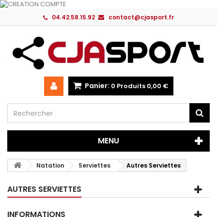
04.42.58.15.92
contact@cjasport.fr
Panier:
0
Produits
0,00 €
MENU
Natation
Serviettes
Autres Serviettes
AUTRES SERVIETTES
INFORMATIONS