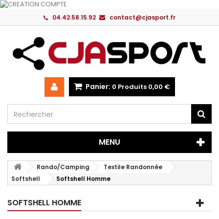
04.42.58.15.92
contact@cjasport.fr
Panier:
0
Produits
0,00 €
MENU
Rando/Camping
Textile Randonnée
Softshell
Softshell Homme
SOFTSHELL HOMME