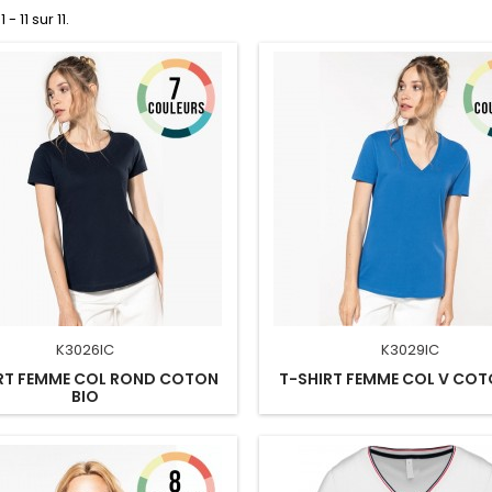
 - 11 sur 11.
K3026IC
K3029IC
RT FEMME COL ROND COTON
T-SHIRT FEMME COL V COT
BIO