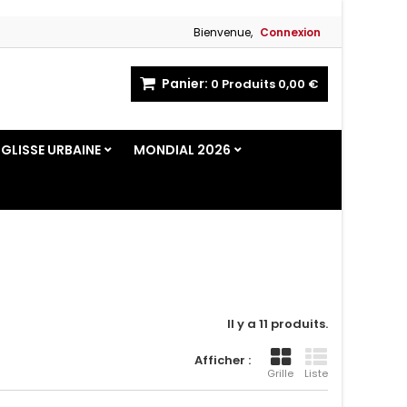
Bienvenue,
Connexion
Panier:
0
Produits
0,00 €
GLISSE URBAINE
MONDIAL 2026
Il y a 11 produits.
Afficher :
Grille
Liste