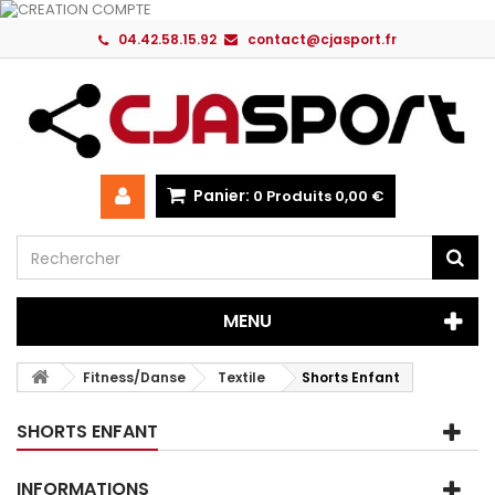
04.42.58.15.92
contact@cjasport.fr
Panier:
0
Produits
0,00 €
MENU
Fitness/Danse
Textile
Shorts Enfant
SHORTS ENFANT
INFORMATIONS