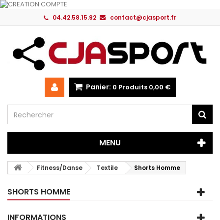
04.42.58.15.92
contact@cjasport.fr
Panier:
0
Produits
0,00 €
MENU
Fitness/Danse
Textile
Shorts Homme
SHORTS HOMME
INFORMATIONS