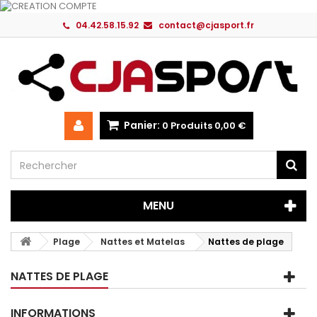
04.42.58.15.92
contact@cjasport.fr
Panier:
0
Produits
0,00 €
MENU
Plage
Nattes et Matelas
Nattes de plage
NATTES DE PLAGE
INFORMATIONS