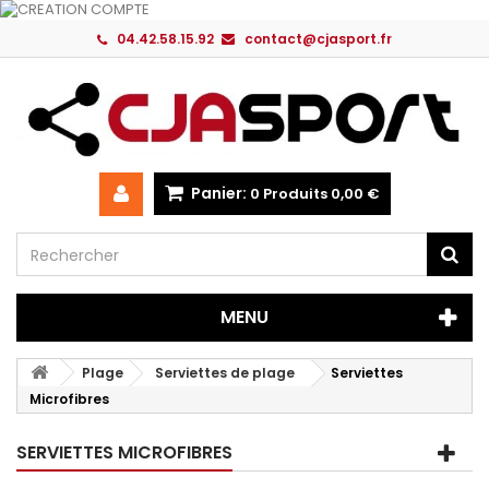
04.42.58.15.92
contact@cjasport.fr
Panier:
0
Produits
0,00 €
MENU
Plage
Serviettes de plage
Serviettes
Microfibres
SERVIETTES MICROFIBRES