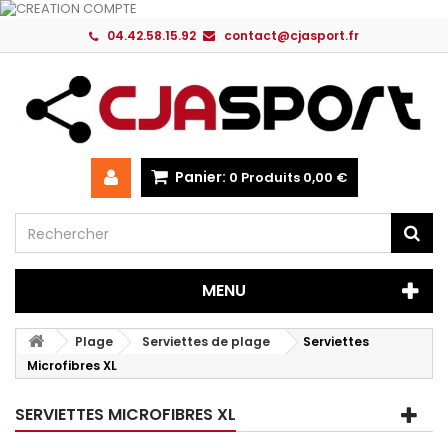
04.42.58.15.92
contact@cjasport.fr
Panier:
0
Produits
0,00 €
MENU
Plage
Serviettes de plage
Serviettes
Microfibres XL
SERVIETTES MICROFIBRES XL