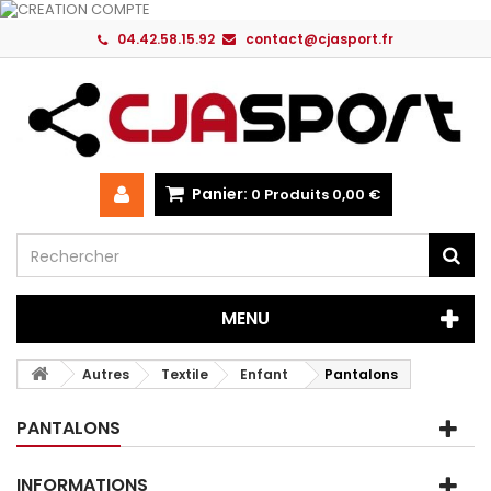
04.42.58.15.92
contact@cjasport.fr
Panier:
0
Produits
0,00 €
MENU
Autres
Textile
Enfant
Pantalons
PANTALONS
INFORMATIONS