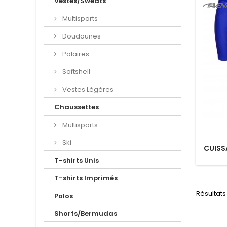
Vestes/Sweats
Multisports
Doudounes
Polaires
Softshell
Vestes Légères
Chaussettes
Multisports
Ski
CUISS
T-shirts Unis
T-shirts Imprimés
Résultats 1
Polos
Shorts/Bermudas