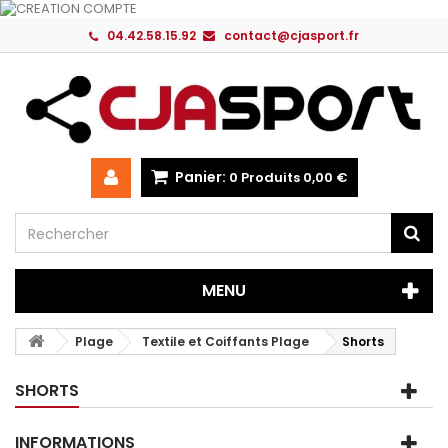
04.42.58.15.92
contact@cjasport.fr
Panier:
0
Produits
0,00 €
MENU
Plage
Textile et Coiffants Plage
Shorts
SHORTS
INFORMATIONS