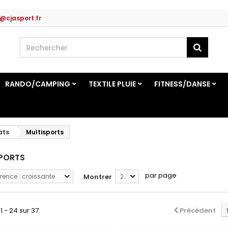
@cjasport.fr
RANDO/CAMPING
TEXTILE PLUIE
FITNESS/DANSE
ats
Multisports
SPORTS
par page
rence : croissante
Montrer
24
1 - 24 sur 37.
Précédent