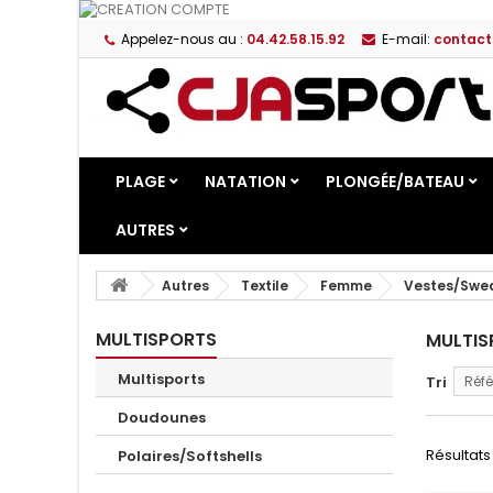
Appelez-nous au :
04.42.58.15.92
E-mail:
contact
PLAGE
NATATION
PLONGÉE/BATEAU
AUTRES
Autres
Textile
Femme
Vestes/Swe
MULTISPORTS
MULTI
Multisports
Tri
Réfé
Doudounes
Résultats 
Polaires/Softshells