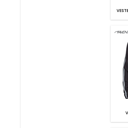
VEST
V