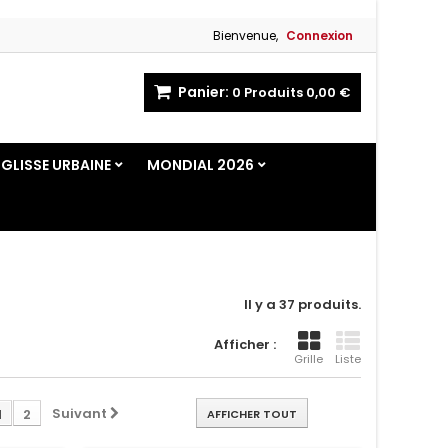
Bienvenue,
Connexion
Panier:
0
Produits
0,00 €
GLISSE URBAINE
MONDIAL 2026
Il y a 37 produits.
Afficher :
Grille
Liste
Suivant
1
2
AFFICHER TOUT