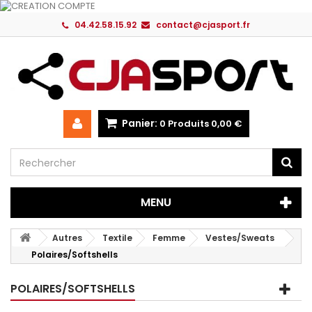
04.42.58.15.92
contact@cjasport.fr
Panier:
0
Produits
0,00 €
MENU
Autres
Textile
Femme
Vestes/Sweats
Polaires/Softshells
POLAIRES/SOFTSHELLS