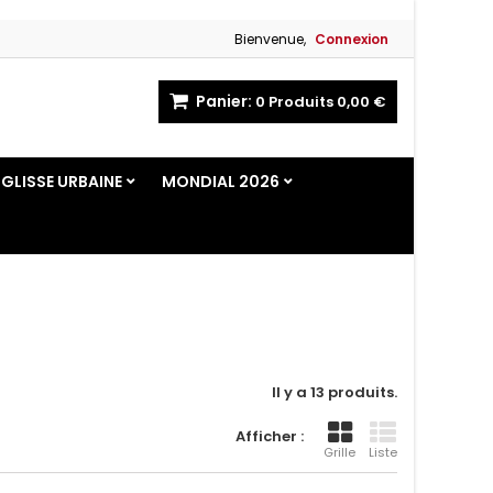
Bienvenue,
Connexion
Panier:
0
Produits
0,00 €
GLISSE URBAINE
MONDIAL 2026
Il y a 13 produits.
Afficher :
Grille
Liste