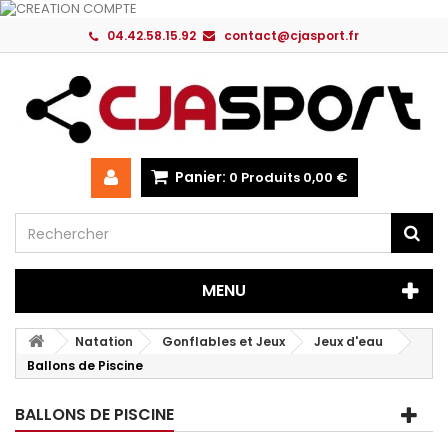
04.42.58.15.92
contact@cjasport.fr
Panier:
0
Produits
0,00 €
MENU
Natation
Gonflables et Jeux
Jeux d'eau
Ballons de Piscine
BALLONS DE PISCINE