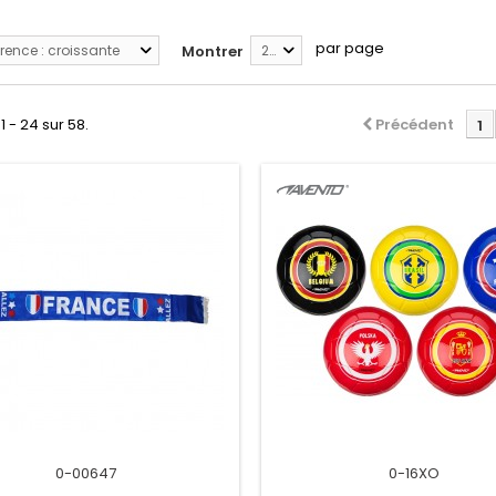
par page
rence : croissante
Montrer
24
1 - 24 sur 58.
Précédent
1
0-00647
0-16XO